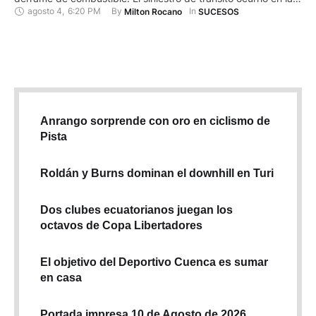
agosto 4
,
6:20 PM
By 
In 
Milton Rocano
SUCESOS
avenida de Las Américas, sector de la gasolinera del
Sindicato de Choferes, al norte de la ciudad de Cuenca. Tras
el hecho, personal …
Anrango sorprende con oro en ciclismo de
Pista
Roldán y Burns dominan el downhill en Turi
Dos clubes ecuatorianos juegan los
octavos de Copa Libertadores
El objetivo del Deportivo Cuenca es sumar
en casa
Portada impresa 10 de Agosto de 2026