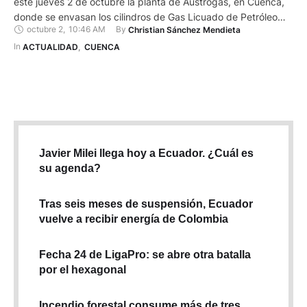
este jueves 2 de octubre la planta de Austrogas, en Cuenca,
donde se envasan los cilindros de Gas Licuado de Petróleo
octubre 2
,
10:46 AM
By 
Christian Sánchez Mendieta
(GLP). El objetivo de la visita fue constatar el cumplimiento de
los estándares de calidad y sostenibilidad durante el proceso
In 
ACTUALIDAD
,
CUENCA
de llenado, almacenamiento, transporte y comercialización del
…
Javier Milei llega hoy a Ecuador. ¿Cuál es
su agenda?
Tras seis meses de suspensión, Ecuador
vuelve a recibir energía de Colombia
Fecha 24 de LigaPro: se abre otra batalla
por el hexagonal
Incendio forestal consume más de tres