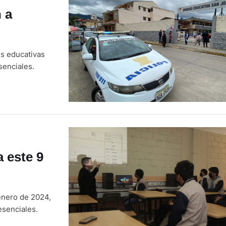
 a
es educativas
senciales.
 este 9
enero de 2024,
esenciales.