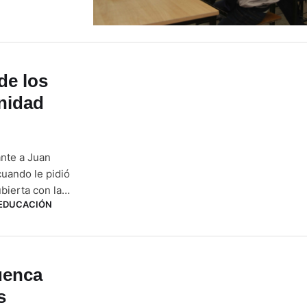
de los
nidad
ante a Juan
uando le pidió
bierta con la
EDUCACIÓN
dez que no solo
uenca
s