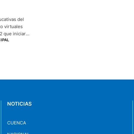
ucativas del
o virtuales
 que iniciará
CIPAL
 Azuay, Cañar y
 Planes
NOTICIAS
CUENCA