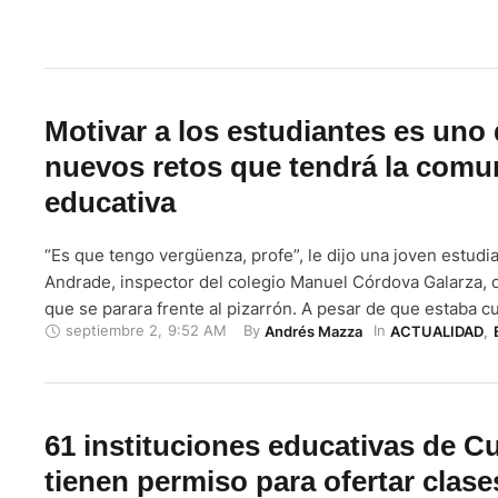
Motivar a los estudiantes es uno 
nuevos retos que tendrá la comu
educativa
“Es que tengo vergüenza, profe”, le dijo una joven estudi
Andrade, inspector del colegio Manuel Córdova Galarza, c
que se parara frente al pizarrón. A pesar de que estaba cu
septiembre 2
,
9:52 AM
By 
In 
Andrés Mazza
ACTUALIDAD
,
mascarilla, el rostro de la adolescente denotaba una timi
se veía en ella, sino en general; …
61 instituciones educativas de C
tienen permiso para ofertar clase