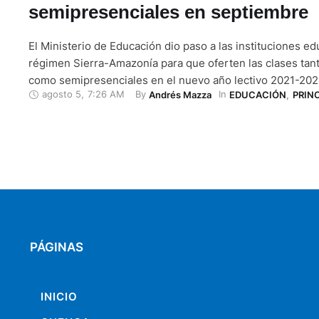
semipresenciales en septiembre
El Ministerio de Educación dio paso a las instituciones ed
régimen Sierra-Amazonía para que oferten las clases tant
como semipresenciales en el nuevo año lectivo 2021-2022
agosto 5
,
7:26 AM
By 
In 
Andrés Mazza
EDUCACIÓN
,
PRIN
el 1 de septiembre. En el caso de los establecimientos de
Morona Santiago, algunas de ellas ya han presentado sus
Institucionales …
PÁGINAS
INICIO