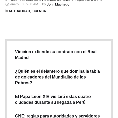
enero 30
,
5:50 AM
By 
John Machado
Agencia de Regulación y Control Sanitario (ARCSA). De
acuerdo con los técnicos, también se determinó que los
In 
ACTUALIDAD
,
CUENCA
utensilios y maquinaria utilizados para la producción se …
Vinícius extiende su contrato con el Real
Madrid
¿Quién es el delantero que domina la tabla
de goleadores del Mundialito de los
Pobres?
El Papa León XIV visitará estas cuatro
ciudades durante su llegada a Perú
CNE: reglas para autoridades y servidores