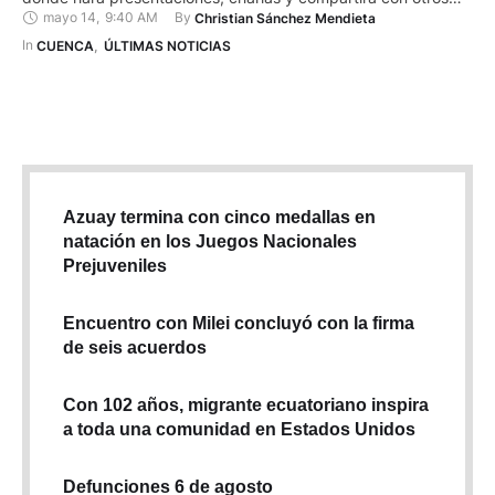
mayo 14
,
9:40 AM
By 
Christian Sánchez Mendieta
artistas. Bautizada como Valdés Arte Estudio, el espacio se
ubica cerca de la panadería Santo Pan, en el Complejo
In 
CUENCA
,
ÚLTIMAS NOTICIAS
Patrimonial Todos Santos. Es un taller vivo donde …
Azuay termina con cinco medallas en
natación en los Juegos Nacionales
Prejuveniles
Encuentro con Milei concluyó con la firma
de seis acuerdos
Con 102 años, migrante ecuatoriano inspira
a toda una comunidad en Estados Unidos
Defunciones 6 de agosto