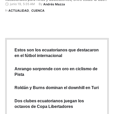
junio 19
,
5:35 AM
By 
Andrés Mazza
de la Cultura Núcleo del Azuay, que compartió los talleres que
realizará entre el 1 y 31 de julio de 2025. Ballet, pintura,
In 
ACTUALIDAD
,
CUENCA
dibujo, teatro y danza tradicional forman parte …
Estos son los ecuatorianos que destacaron
en el fútbol internacional
Anrango sorprende con oro en ciclismo de
Pista
Roldán y Burns dominan el downhill en Turi
Dos clubes ecuatorianos juegan los
octavos de Copa Libertadores