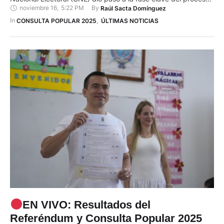
noviembre 16
,
5:22 PM
By 
Raúl Sacta Domínguez
el conteo oficial de votos de la Consulta Popular y
Referéndum 2025, uno de los temas más buscados en Google
In 
CONSULTA POPULAR 2025
,
ÚLTIMAS NOTICIAS
Trends Ecuador durante todo el día. ¿Qué pasa tras el …
EN VIVO: Resultados del
Referéndum y Consulta Popular 2025