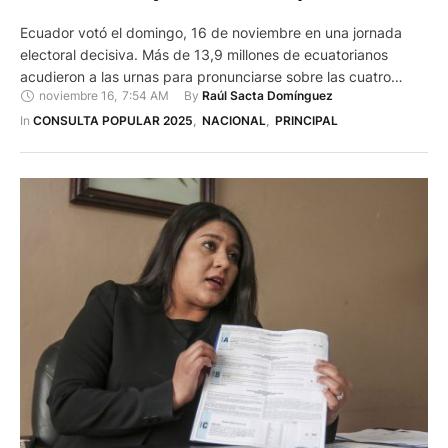
Ecuador votó el domingo, 16 de noviembre en una jornada
electoral decisiva. Más de 13,9 millones de ecuatorianos
acudieron a las urnas para pronunciarse sobre las cuatro
noviembre 16
,
7:54 AM
By 
Raúl Sacta Domínguez
preguntas de la Consulta Popular y Referéndum 2025,
impulsados por el presidente Daniel Noboa con el objetivo de
In 
CONSULTA POPULAR 2025
,
NACIONAL
,
PRINCIPAL
rediseñar el marco político, constitucional y de seguridad del
país. …