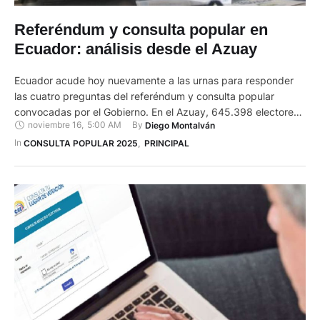
Referéndum y consulta popular en
Ecuador: análisis desde el Azuay
Ecuador acude hoy nuevamente a las urnas para responder
las cuatro preguntas del referéndum y consulta popular
convocadas por el Gobierno. En el Azuay, 645.398 electores
noviembre 16
,
5:00 AM
By 
Diego Montalván
están llamados a participar en una jornada marcada por la
desinformación, la apatía y las preocupaciones por la
In 
CONSULTA POPULAR 2025
,
PRINCIPAL
seguridad en algunos sectores del país. Gabriela Solano
Saavedra, presidenta de …