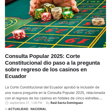
Consulta Popular 2025: Corte
Constitucional dio paso a la pregunta
sobre regreso de los casinos en
Ecuador
La Corte Constitucional del Ecuador aprobó la inclusión de
una nueva pregunta en la Consulta Popular 2025, relacionada
con el regreso de los casinos en hoteles de cinco estrellas.
septiembre 27
,
1:28 PM
By 
Raúl Sacta Domínguez
Con esta resolución, los ciudadanos deberán pronunciarse
el domingo 16 de noviembre de 2025 en la Consulta Popular
In 
ACTUALIDAD
,
NACIONAL