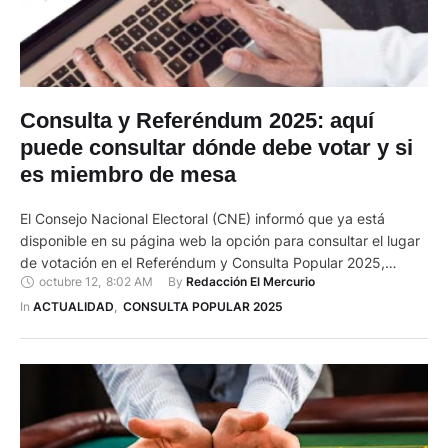
Consulta y Referéndum 2025: aquí
puede consultar dónde debe votar y si
es miembro de mesa
El Consejo Nacional Electoral (CNE) informó que ya está
disponible en su página web la opción para consultar el lugar
de votación en el Referéndum y Consulta Popular 2025,
octubre 12
,
8:02 AM
By 
Redacción El Mercurio
previsto para el próximo 16 de noviembre. A través de la
plataforma digital, los ciudadanos podrán verificar no solo la
In 
ACTUALIDAD
,
CONSULTA POPULAR 2025
provincia, cantón, parroquia, zona y recinto …