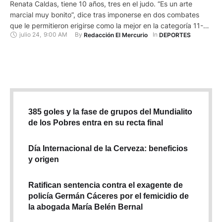
Renata Caldas, tiene 10 años, tres en el judo. “Es un arte
marcial muy bonito”, dice tras imponerse en dos combates
que le permitieron erigirse como la mejor en la categoría 11-12
julio 24
,
9:00 AM
By 
In 
Redacción El Mercurio
DEPORTES
años, 38 kg, en la primera edición de la Copa Provincial
“Jigoro Kano”, organizado de forma por conjunta por el Team
Prado y …
385 goles y la fase de grupos del Mundialito
de los Pobres entra en su recta final
Día Internacional de la Cerveza: beneficios
y origen
Ratifican sentencia contra el exagente de
policía Germán Cáceres por el femicidio de
la abogada María Belén Bernal