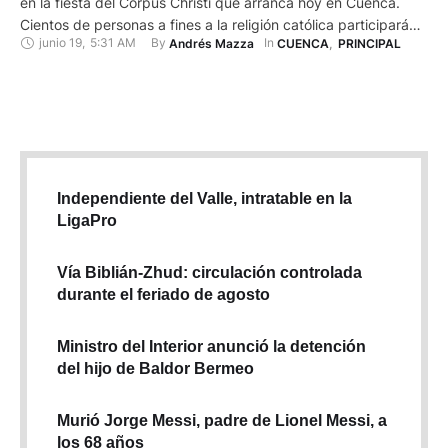
en la fiesta del Corpus Christi que arranca hoy en Cuenca.
Cientos de personas a fines a la religión católica participarán
junio 19
,
5:31 AM
By 
In 
Andrés Mazza
CUENCA
,
PRINCIPAL
de la gran celebración a la eucaristía a lo largo de siete días.
Como ya es tradición, el Corpus iniciará con una …
Independiente del Valle, intratable en la
LigaPro
Vía Biblián-Zhud: circulación controlada
durante el feriado de agosto
Ministro del Interior anunció la detención
del hijo de Baldor Bermeo
Murió Jorge Messi, padre de Lionel Messi, a
los 68 años