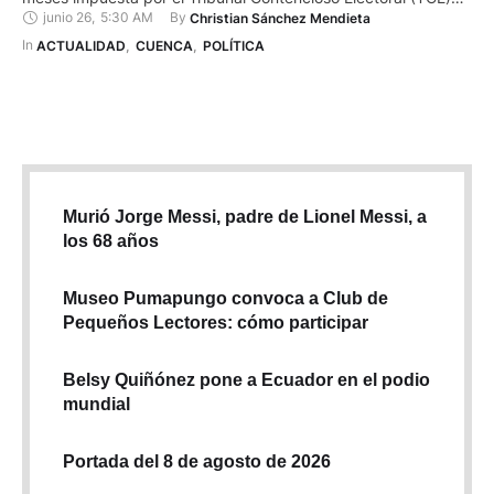
junio 26
,
5:30 AM
By 
Christian Sánchez Mendieta
genera criterios jurídicos divididos. La sanción, derivada de
una sentencia por violencia política de género, suspendió los
In 
ACTUALIDAD
,
CUENCA
,
POLÍTICA
derechos de participación de Zamora. Sin embargo, la
normativa …
Murió Jorge Messi, padre de Lionel Messi, a
los 68 años
Museo Pumapungo convoca a Club de
Pequeños Lectores: cómo participar
Belsy Quiñónez pone a Ecuador en el podio
mundial
Portada del 8 de agosto de 2026