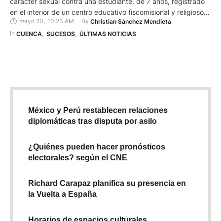
carácter sexual contra una estudiante, de 7 años, registrado
en el interior de un centro educativo fiscomisional y religioso
mayo 20
,
10:23 AM
By 
Christian Sánchez Mendieta
en Cuenca. El hecho fue reportado la tarde del último martes,
19 de mayo de 2026, alrededor de las 15:00, tras una alerta
In 
CUENCA
,
SUCESOS
,
ÚLTIMAS NOTICIAS
emitida desde el …
México y Perú restablecen relaciones
diplomáticas tras disputa por asilo
¿Quiénes pueden hacer pronósticos
electorales? según el CNE
Richard Carapaz planifica su presencia en
la Vuelta a España
Horarios de espacios culturales