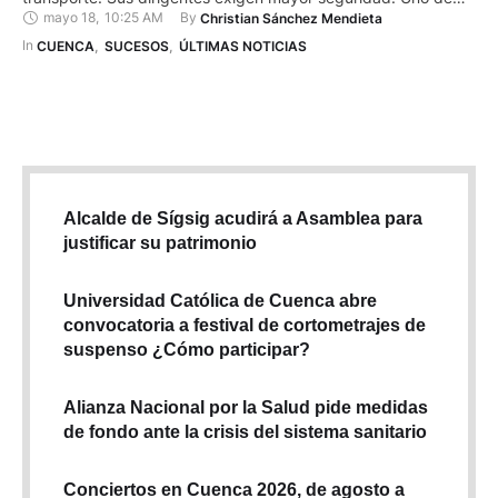
mayo 18
,
10:25 AM
By 
Christian Sánchez Mendieta
los casos ocurrió cerca de las 05:00 del domingo, cuando un
taxista inició una carrera con dos pasajeros desde la plaza
In 
CUENCA
,
SUCESOS
,
ÚLTIMAS NOTICIAS
Narancay hasta Turi. Los antisociales …
Alcalde de Sígsig acudirá a Asamblea para
justificar su patrimonio
Universidad Católica de Cuenca abre
convocatoria a festival de cortometrajes de
suspenso ¿Cómo participar?
Alianza Nacional por la Salud pide medidas
de fondo ante la crisis del sistema sanitario
Conciertos en Cuenca 2026, de agosto a