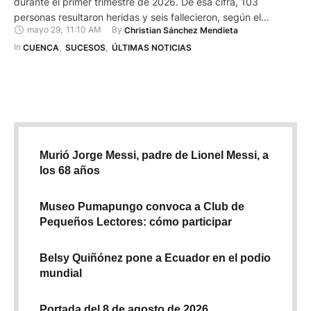
durante el primer trimestre de 2026. De esa cifra, 103
personas resultaron heridas y seis fallecieron, según el
mayo 29
,
11:10 AM
By 
Christian Sánchez Mendieta
informe publicado por el Instituto Nacional de Estadísticas y
Censos (INEC). Esta ciudad aparece entre los cantones con
In 
CUENCA
,
SUCESOS
,
ÚLTIMAS NOTICIAS
más víctimas del país. El reporte ubica a Cuenca por debajo …
Murió Jorge Messi, padre de Lionel Messi, a
los 68 años
Museo Pumapungo convoca a Club de
Pequeños Lectores: cómo participar
Belsy Quiñónez pone a Ecuador en el podio
mundial
Portada del 8 de agosto de 2026