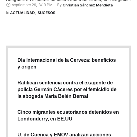
septiembre 29
,
3:19 PM
By 
Christian Sánchez Mendieta
Junto al cuerpo, que según los primeros datos estaba
decapitado, había dos panfletos escritos en cartón con la
In 
ACTUALIDAD
,
SUCESOS
siguiente frase: “Prohibido robar en la ciudad …
Día Internacional de la Cerveza: beneficios
y origen
Ratifican sentencia contra el exagente de
policía Germán Cáceres por el femicidio de
la abogada María Belén Bernal
Cinco migrantes ecuatorianos detenidos en
Londonderry, en EE.UU
U. de Cuenca y EMOV analizan acciones