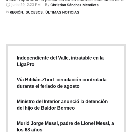
junio 29
,
2:23 PM
By 
Christian Sánchez Mendieta
junio. Agentes de la Policía Nacional de Guachapala, en
Azuay, fueron movilizados al sitio tras recibir una alerta del
In 
REGIÓN
,
SUCESOS
,
ÚLTIMAS NOTICIAS
Servicio Integrado de Seguridad (SIS) ECU 911 sobre este
hallazgo. …
Independiente del Valle, intratable en la
LigaPro
Vía Biblián-Zhud: circulación controlada
durante el feriado de agosto
Ministro del Interior anunció la detención
del hijo de Baldor Bermeo
Murió Jorge Messi, padre de Lionel Messi, a
los 68 años