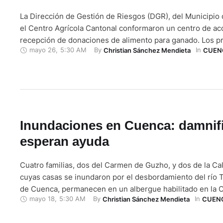
La Dirección de Gestión de Riesgos (DGR), del Municipio
el Centro Agrícola Cantonal conformaron un centro de aco
recepción de donaciones de alimento para ganado. Los p
mayo 26
,
5:30 AM
By 
In 
Christian Sánchez Mendieta
CUEN
recibidos serán entregados a los Gobiernos Autónomos
Descentralizados (GAD) parroquiales de Tarqui y Victoria 
que fueron afectados por las inundaciones el …
Inundaciones en Cuenca: damnif
esperan ayuda
Cuatro familias, dos del Carmen de Guzho, y dos de la Cal
cuyas casas se inundaron por el desbordamiento del río Ta
de Cuenca, permanecen en un albergue habilitado en la C
mayo 18
,
5:30 AM
By 
In 
Christian Sánchez Mendieta
CUEN
Mayor, del Municipio de Cuenca. Efrén Cotera es uno de 
damnificados. Él, junto a sus hijos, esposa, …