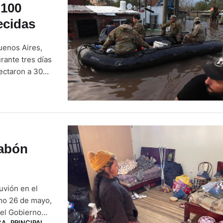
.100
ecidas
uenos Aires,
rante tres días
ectaron a 30
úan
iciales. “En
rabón
uvión en el
imo 26 de mayo,
del Gobierno
CA
,
PRINCIPAL