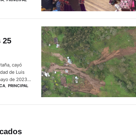
uienes, desde
 25
taña, cayó
dad de Luis
mayo de 2023,
CA
,
PRINCIPAL
, y su hija, de
icados