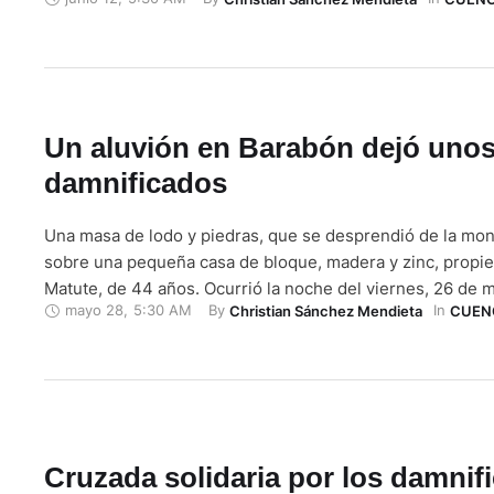
Nacional. Son cuatro adultos y cinco menores de edad, q
el día del deslizamiento, están …
Un aluvión en Barabón dejó unos
damnificados
Una masa de lodo y piedras, que se desprendió de la mon
sobre una pequeña casa de bloque, madera y zinc, propie
Matute, de 44 años. Ocurrió la noche del viernes, 26 de 
mayo 28
,
5:30 AM
By 
In 
Christian Sánchez Mendieta
CUEN
en el sector Lirio, de Barabón, al sur de Cuenca. Su esposa
…
Cruzada solidaria por los damnif