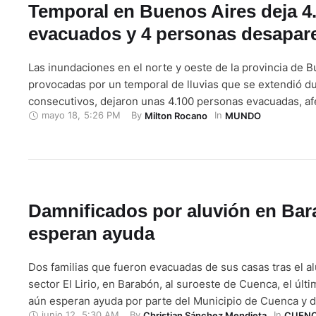
Temporal en Buenos Aires deja 4
evacuados y 4 personas desapar
Las inundaciones en el norte y oeste de la provincia de B
provocadas por un temporal de lluvias que se extendió du
consecutivos, dejaron unas 4.100 personas evacuadas, af
mayo 18
,
5:26 PM
By 
In 
Milton Rocano
MUNDO
distritos bonaerenses y al menos cuatro personas contin
desaparecidas, según informaron este domingo fuentes of
total se registran unas 2.938 …
Damnificados por aluvión en Ba
esperan ayuda
Dos familias que fueron evacuadas de sus casas tras el al
sector El Lirio, en Barabón, al suroeste de Cuenca, el últ
aún esperan ayuda por parte del Municipio de Cuenca y 
junio 12
,
5:30 AM
By 
In 
Christian Sánchez Mendieta
CUEN