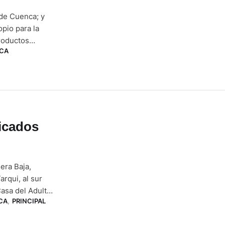
 de Cuenca; y
pio para la
roductos
CA
del Portete,
icados
era Baja,
rqui, al sur
asa del Adulto
CA
,
PRINCIPAL
los