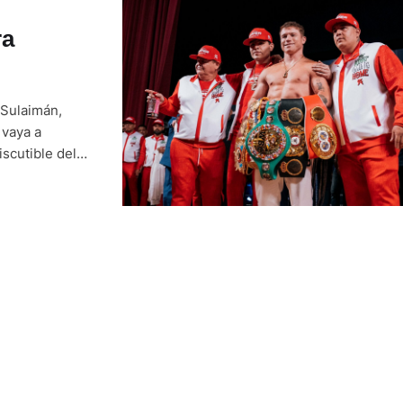
ra
 Sulaimán,
vaya a
scutible del
idense David
avidez es el