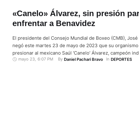
«Canelo» Álvarez, sin presión pa
enfrentar a Benavidez
El presidente del Consejo Mundial de Boxeo (CMB), José
negó este martes 23 de mayo de 2023 que su organismo 
presionar al mexicano Saúl 'Canelo' Álvarez, campeón indi
mayo 23
,
6:07 PM
By 
In 
Daniel Pachari Bravo
DEPORTES
peso supermediano, para que se mida al mexicoestadoun
Benavidez, su retador oficial. "Canelo es el campeón, Ben
retador oficial, es …