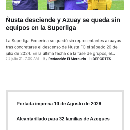
Ñusta desciende y Azuay se queda sin
equipos en la Superliga
La Superliga Femenina se quedó sin representantes azuayos
tras concretarse el descenso de Ñusta FC el sábado 20 de
julio de 2024. En la última fecha de la fase de grupos, el
julio 21
,
7:00 AM
By 
In 
Redacción El Mercurio
DEPORTES
conjunto violeta sucumbió de local por 0-2 contra Universidad
Católica en el estadio Jorge Andrade Cantos, en Azogues.
Ñusta junto a Deportivo Cuenca …
Portada impresa 10 de Agosto de 2026
Alcantarillado para 32 familias de Azogues