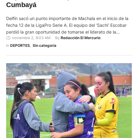
Cumbayá
Delfín sacó un punto importante de Machala en el inicio de la
fecha 12 de la LigaPro Serie A. El equipo del ‘Sachi’ Escobar
perdió la gran oportunidad de tomarse el liderato de la
noviembre 2
,
8:03 AM
By 
Redacción El Mercurio
segunda etapa, si bien igualó a 23 puntos (+4) con los líderes
Independiente del Valle (23 +11) y Liga de Quito …
In 
DEPORTES
,
Sin categoría