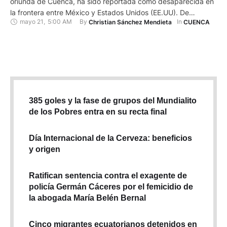
oriunda de Cuenca, ha sido reportada como desaparecida en
la frontera entre México y Estados Unidos (EE.UU). De
mayo 21
,
5:00 AM
By 
In 
Christian Sánchez Mendieta
CUENCA
acuerdo con la versión de familiares, la compatriota cruzó a
EE.UU., por Sonoyta, que es una ciudad al noroeste del
estado de Sonora, en México, cabecera del municipio General
…
385 goles y la fase de grupos del Mundialito
de los Pobres entra en su recta final
Día Internacional de la Cerveza: beneficios
y origen
Ratifican sentencia contra el exagente de
policía Germán Cáceres por el femicidio de
la abogada María Belén Bernal
Cinco migrantes ecuatorianos detenidos en