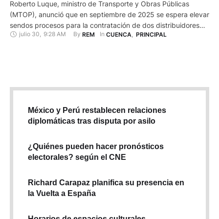
Roberto Luque, ministro de Transporte y Obras Públicas
(MTOP), anunció que en septiembre de 2025 se espera elevar
sendos procesos para la contratación de dos distribuidores
julio 30
,
9:28 AM
By 
In 
REM
CUENCA
,
PRINCIPAL
de tráfico más en Cuenca. El anuncio lo hizo durante una
entrevista en WRadio la mañana de este miércoles 30 de julio
de 2025. Luque señaló que esperan subir …
México y Perú restablecen relaciones
diplomáticas tras disputa por asilo
¿Quiénes pueden hacer pronósticos
electorales? según el CNE
Richard Carapaz planifica su presencia en
la Vuelta a España
Horarios de espacios culturales