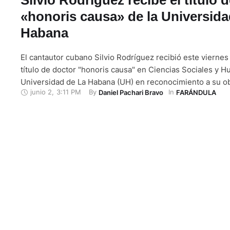
«honoris causa» de la Universida
Habana
El cantautor cubano Silvio Rodríguez recibió este viernes 
título de doctor "honoris causa" en Ciencias Sociales y H
Universidad de La Habana (UH) en reconocimiento a su ob
junio 2
,
3:11 PM
By 
In 
Daniel Pachari Bravo
FARÁNDULA
reconocimiento lo recibo en nombre de la trova cubana d
tiempos", aseguró Rodríguez en un acto al que …