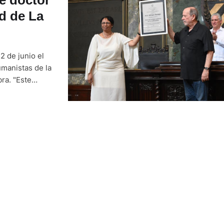
d de La
2 de junio el
umanistas de la
ra. "Este
e todos los