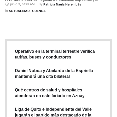
junio 3
,
5:30 AM
By 
Patricia Naula Herembás
bocaditos hace 12 años. Para esto se preparó y se graduó
como cake designer o diseñadora de tortas. ‘Dulces Detalles
In 
ACTUALIDAD
,
CUENCA
de Mayte’, en el sector …
Operativo en la terminal terrestre verifica
tarifas, buses y conductores
Daniel Noboa y Abelardo de la Espriella
mantendrá una cita bilateral
Qué centros de salud y hospitales
atenderán en este feriado en Azuay
Liga de Quito e Independiente del Valle
jugarán el partido más destacado de la