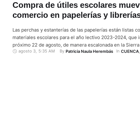
Compra de útiles escolares muev
comercio en papelerías y librería
Las perchas y estanterías de las papelerías están listas co
materiales escolares para el año lectivo 2023-2024, que in
próximo 22 de agosto, de manera escalonada en la Sierra
agosto 3
,
5:35 AM
By 
In 
Patricia Naula Herembás
CUENCA
,
En el Centro Histórico, los padres de familia acuden en b
cuadernos, libros e insumos a locales comerciales …