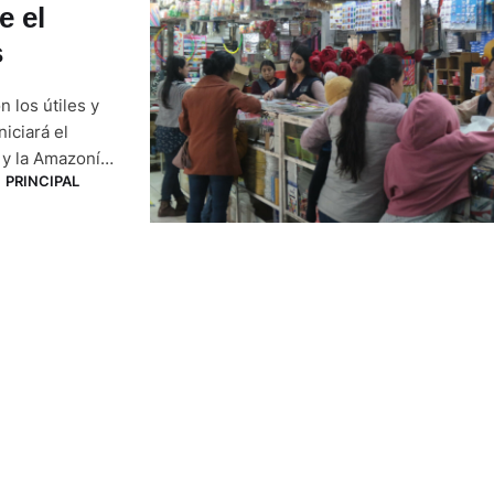
e el
s
n los útiles y
iciará el
 y la Amazonía.
PRINCIPAL
usca de