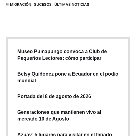
comenzó el 11 de junio, cuando un avión P-3 de Jacksonville,
In 
MIGRACIÓN
,
SUCESOS
,
ÚLTIMAS NOTICIAS
que hacía un patrullaje de rutina en El Caribe, …
Museo Pumapungo convoca a Club de
Pequeños Lectores: cómo participar
Belsy Quiñónez pone a Ecuador en el podio
mundial
Portada del 8 de agosto de 2026
Generaciones que mantienen vivo al
mercado 10 de Agosto
Azuay: 5 lugares para visitar en el feriado,