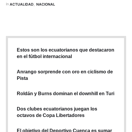
familiares, quienes lo despidieron con sentidas palabras que
In 
ACTUALIDAD
,
NACIONAL
resaltan su luz creativa y su incansable pasión …
Estos son los ecuatorianos que destacaron
en el fútbol internacional
Anrango sorprende con oro en ciclismo de
Pista
Roldán y Burns dominan el downhill en Turi
Dos clubes ecuatorianos juegan los
octavos de Copa Libertadores
El objetivo del Deportivo Cuenca es sumar