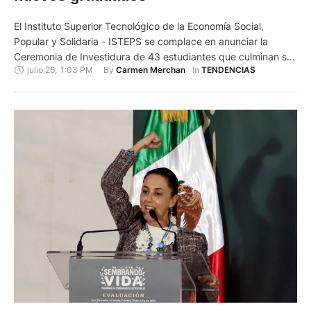
El Instituto Superior Tecnológico de la Economía Social,
Popular y Solidaria - ISTEPS se complace en anunciar la
Ceremonia de Investidura de 43 estudiantes que culminan sus
julio 26
,
1:03 PM
By 
In 
Carmen Merchan
TENDENCIAS
estudios de tercer nivel. El evento se realizará el sábado 20
de julio de 2024, a las 09:00, en la Cámara de Comercio de
Cuenca, ubicada en Federico …