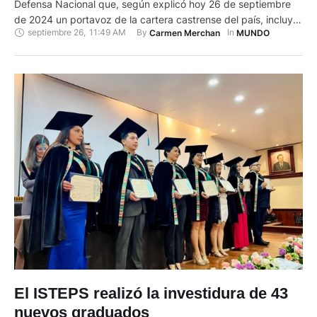
Defensa Nacional que, según explicó hoy 26 de septiembre
de 2024 un portavoz de la cartera castrense del país, incluye
septiembre 26
,
11:49 AM
By 
In 
Carmen Merchan
MUNDO
"entrenamiento militar estudiantil" y eventos castrenses
"unificados". El portavoz Zhang Xiaogang señaló este jueves
que la ley modificada, que entró en vigor la semana …
El ISTEPS realizó la investidura de 43
nuevos graduados