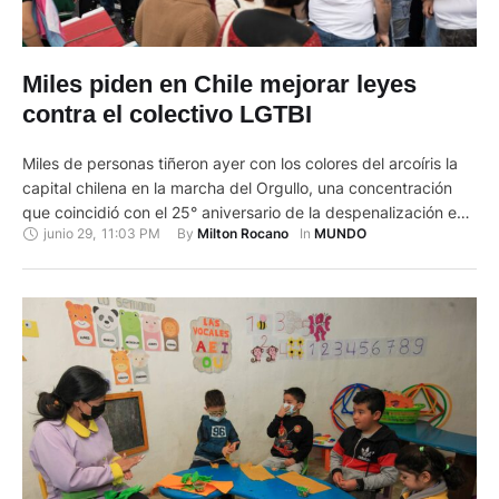
Miles piden en Chile mejorar leyes
contra el colectivo LGTBI
Miles de personas tiñeron ayer con los colores del arcoíris la
capital chilena en la marcha del Orgullo, una concentración
que coincidió con el 25° aniversario de la despenalización en
junio 29
,
11:03 PM
By 
In 
Milton Rocano
MUNDO
el país de la homosexualidad y en la que se pidió, entre otras
demandas, mejorar las leyes antidiscriminación. "En los
últimos 25 años, Chile ha …