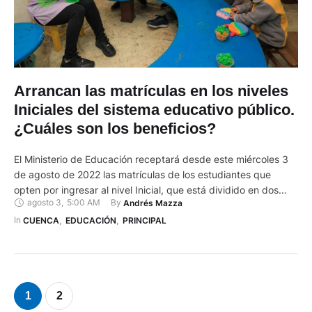
Arrancan las matrículas en los niveles
Iniciales del sistema educativo público.
¿Cuáles son los beneficios?
El Ministerio de Educación receptará desde este miércoles 3
de agosto de 2022 las matrículas de los estudiantes que
opten por ingresar al nivel Inicial, que está dividido en dos
agosto 3
,
5:00 AM
By 
Andrés Mazza
grupos: el Inicial I, para niños de tres años; y el Inicial II, para
niños de cuatro años. El requisito para que los niños puedan …
In 
CUENCA
,
EDUCACIÓN
,
PRINCIPAL
1
2