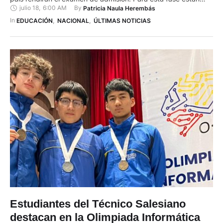
julio 18
,
6:00 AM
By 
Patricia Naula Herembás
habilitados más de 79.800 aspirantes que completaron su
inscripción. El Ministerio de Educación, Deporte y Cultura
In 
EDUCACIÓN
,
NACIONAL
,
ÚLTIMAS NOTICIAS
(Minedec) habilitó desde el 15 de …
Estudiantes del Técnico Salesiano
destacan en la Olimpiada Informática