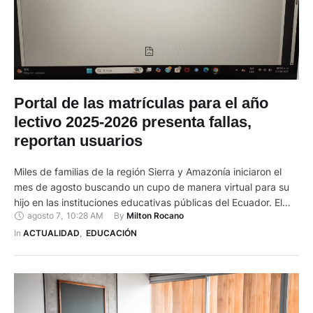
Portal de las matrículas para el año
lectivo 2025-2026 presenta fallas,
reportan usuarios
Miles de familias de la región Sierra y Amazonía iniciaron el
mes de agosto buscando un cupo de manera virtual para su
hijo en las instituciones educativas públicas del Ecuador. El
agosto 7
,
10:28 AM
By 
Milton Rocano
Ministerio de Educación habilitó el proceso de matrículas
ordinarias para el año lectivo 2025-2026, dirigido a
In 
ACTUALIDAD
,
EDUCACIÓN
estudiantes que ingresan por primera vez al sistema …