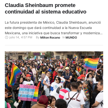
Claudia Sheinbaum promete
continuidad al sistema educativo
La futura presidenta de México, Claudia Sheinbaum, anunció
este domingo que dará continuidad a la Nueva Escuela
Mexicana, una iniciativa que busca transformar y modernizar
julio 14
,
4:57 PM
By 
In 
Milton Rocano
MUNDO
el sistema educativo, con lo que se busca fortalecer la
educación del país, además de que garantizará la beca
universal para los niveles básicos. “(Habrá) continuidad en la
Nueva Escuela …