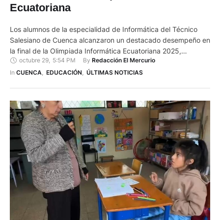
Ecuatoriana
Los alumnos de la especialidad de Informática del Técnico
Salesiano de Cuenca alcanzaron un destacado desempeño en
la final de la Olimpiada Informática Ecuatoriana 2025,
octubre 29
,
5:54 PM
By 
Redacción El Mercurio
logrando medallas de plata y bronce en el evento
desarrollado en el Tecnológico Sudamericano de Guayaquil.
In 
CUENCA
,
EDUCACIÓN
,
ÚLTIMAS NOTICIAS
Desempeño sobresaliente en la Olimpiada Informática La
competencia reunió a participantes de las provincias …