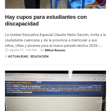
Hay cupos para estudiantes con
discapacidad
La Unidad Educativa Especial Claudio Neira Garzón, invita a la
ciudadanía cuencana y de la provincia a matricular a sus
niños, niñas y jóvenes para el nuevo periodo lectivo 2025-
agosto 27
,
1:02 PM
By 
Milton Rocano
2026. El centro brinda educación desde inicial a décimo a
estudiantes con discapacidad sensorial: auditiva, visual y
In 
ACTUALIDAD
,
EDUCACIÓN
multidiscapacidad. Además ofrecen terapias de lenguaje,
ocupacional y física; …