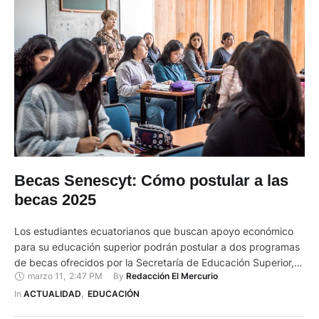
Becas Senescyt: Cómo postular a las
becas 2025
Los estudiantes ecuatorianos que buscan apoyo económico
para su educación superior podrán postular a dos programas
de becas ofrecidos por la Secretaría de Educación Superior,
marzo 11
,
2:47 PM
By 
Redacción El Mercurio
Ciencia y Tecnología (Senescyt).La convocatoria, que incluye
beneficios para quienes cursan estudios de tercer nivel y
In 
ACTUALIDAD
,
EDUCACIÓN
posgrados tecnológicos, estará abierta hasta el 14 y 16 de