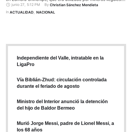
junio 27
,
5:12 PM
By 
Christian Sánchez Mendieta
El descubrimiento se dio en el sector Numbaime, durante una
operación militar cuyo objetivo fue combatir la minería ilegal.
In 
ACTUALIDAD
,
NACIONAL
En el lugar, los uniformados encontraron además un motor …
Independiente del Valle, intratable en la
LigaPro
Vía Biblián-Zhud: circulación controlada
durante el feriado de agosto
Ministro del Interior anunció la detención
del hijo de Baldor Bermeo
Murió Jorge Messi, padre de Lionel Messi, a
los 68 años