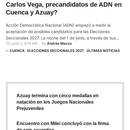
Carlos Vega, precandidatos de ADN en
Cuenca y Azuay?
Acción Democrática Nacional (ADN) empezó a medir la
aceptación de posibles candidatos para las Elecciones
Seccionales 2027. La noche del 1 de junio, a través de sus
junio 2
,
8:16 AM
By 
Andrés Mazza
redes sociales, el movimiento político de Daniel Noboa
difundió los nombres de sus precandidatos para las alcaldías
In 
CUENCA
,
ELECCIONES SECCIONALES 2027
,
ÚLTIMAS NOTICIAS
de Cuenca, Quito y Guayaquil, así como para las prefecturas
de …
Azuay termina con cinco medallas en
natación en los Juegos Nacionales
Prejuveniles
Encuentro con Milei concluyó con la firma
de seis acuerdos