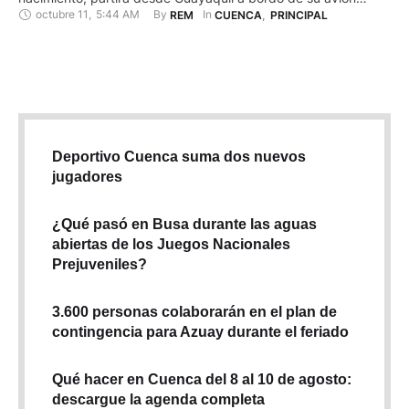
octubre 11
,
5:44 AM
By 
In 
REM
CUENCA
,
PRINCIPAL
clásico y aterrizará en el aeropuerto Mariscal Lamar,
rememorando el viaje de El Telégrafo. Su aeronave es una
Fisher Flying Classic, un modelo de fabricación artesanal que
se …
Deportivo Cuenca suma dos nuevos
jugadores
¿Qué pasó en Busa durante las aguas
abiertas de los Juegos Nacionales
Prejuveniles?
3.600 personas colaborarán en el plan de
contingencia para Azuay durante el feriado
Qué hacer en Cuenca del 8 al 10 de agosto:
descargue la agenda completa