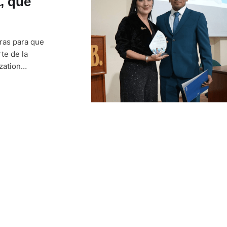
, que
ras para que
te de la
zation
ó a ser
 de la UNESCO,