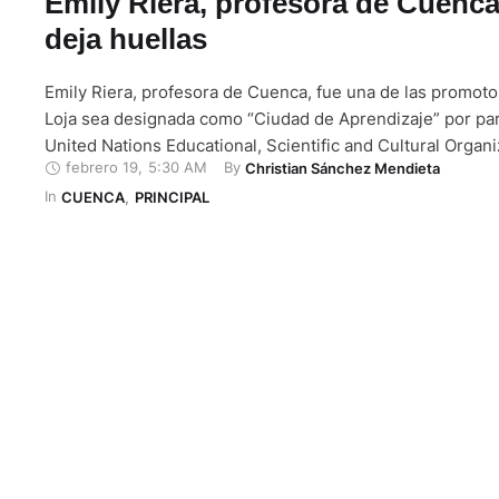
Emily Riera, profesora de Cuenca
deja huellas
Emily Riera, profesora de Cuenca, fue una de las promoto
Loja sea designada como “Ciudad de Aprendizaje” por par
United Nations Educational, Scientific and Cultural Organi
febrero 19
,
5:30 AM
By 
Christian Sánchez Mendieta
(UNESCO). Con esta denominación internacional Loja pas
In 
miembro de la Red Mundial de Ciudades del Aprendizaje
CUENCA
,
PRINCIPAL
organismo representante de la …