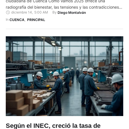
ciudadana de Cuenca Cómo Vamos 2025 ofrece una
radiografía del bienestar, las tensiones y las contradicciones
diciembre 14
,
5:00 AM
By 
Diego Montalván
de la ciudad. Sobre sus principales hallazgos (presentados el
pasado miércoles), dialogan con El Mercurio los voceros de la
In 
CUENCA
,
PRINCIPAL
iniciativa, Manuela Cordero (MC), docente de la Universidad
del …
Según el INEC, creció la tasa de