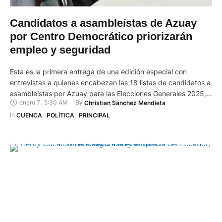
Candidatos a asambleístas de Azuay
por Centro Democrático priorizarán
empleo y seguridad
Esta es la primera entrega de una edición especial con
entrevistas a quienes encabezan las 18 listas de candidatos a
asambleístas por Azuay para las Elecciones Generales 2025,
enero 7
,
5:30 AM
By 
Christian Sánchez Mendieta
de este domingo 9 de febrero. Los postulantes expondrán sus
propuestas sobre seguridad, empleo, minería,
In 
CUENCA
,
POLÍTICA
,
PRINCIPAL
descentralización y corrupción, que son temas que mayor
preocupación generan en la …