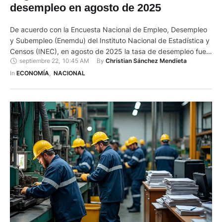
desempleo en agosto de 2025
De acuerdo con la Encuesta Nacional de Empleo, Desempleo
y Subempleo (Enemdu) del Instituto Nacional de Estadística y
Censos (INEC), en agosto de 2025 la tasa de desempleo fue
septiembre 22
,
10:45 AM
By 
Christian Sánchez Mendieta
de 3,6 % a nivel nacional. En julio el nivel de desempleo llegó a
3,3 %; en junio, 3,5 %; en mayo, 4,1 %; en abril, …
In 
ECONOMÍA
,
NACIONAL