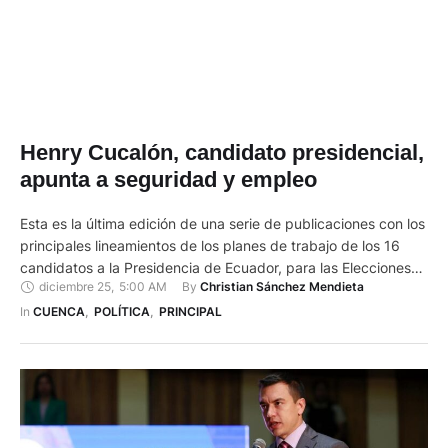
Henry Cucalón, candidato presidencial,
apunta a seguridad y empleo
Esta es la última edición de una serie de publicaciones con los
principales lineamientos de los planes de trabajo de los 16
candidatos a la Presidencia de Ecuador, para las Elecciones
diciembre 25
,
5:00 AM
By 
Christian Sánchez Mendieta
Generales 2025. Este seriado finaliza con Henry Cucalón,
candidato presidencial por el movimiento político Construye
In 
CUENCA
,
POLÍTICA
,
PRINCIPAL
(Lista 25). Fue asambleísta nacional y titular del Ministerio …