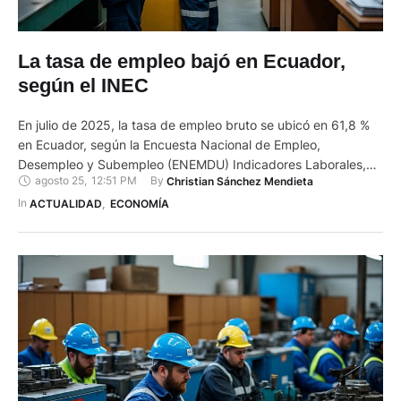
La tasa de empleo bajó en Ecuador,
según el INEC
En julio de 2025, la tasa de empleo bruto se ubicó en 61,8 %
en Ecuador, según la Encuesta Nacional de Empleo,
Desempleo y Subempleo (ENEMDU) Indicadores Laborales,
agosto 25
,
12:51 PM
By 
Christian Sánchez Mendieta
elaborada por el Instituto Nacional de Estadística y Censos
(INEC). De acuerdo con este diagnóstico, publicado este
In 
ACTUALIDAD
,
ECONOMÍA
lunes 25 de agosto, en junio la tasa de empleo …