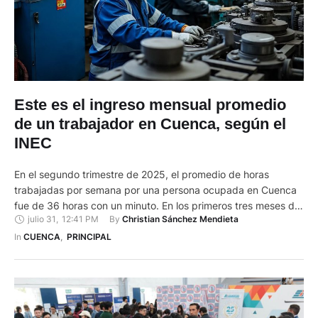
Este es el ingreso mensual promedio
de un trabajador en Cuenca, según el
INEC
En el segundo trimestre de 2025, el promedio de horas
trabajadas por semana por una persona ocupada en Cuenca
fue de 36 horas con un minuto. En los primeros tres meses del
julio 31
,
12:41 PM
By 
Christian Sánchez Mendieta
año, ese promedio fue de 36 horas con 25 minutos. Así lo
reveló la Encuesta Nacional de Empleo, Desempleo y
In 
CUENCA
,
PRINCIPAL
Subempleo (Enemdu), que …