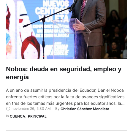
Noboa: deuda en seguridad, empleo y
energía
A un año de asumir la presidencia del Ecuador, Daniel Noboa
enfrenta fuertes críticas por la falta de avances significativos
en tres de los temas más urgentes para los ecuatorianos: la
noviembre 26
,
5:30 AM
By 
Christian Sánchez Mendieta
seguridad, el empleo y la energía eléctrica. En estas áreas,
especialmente, la sensación de abandono y desconfianza ha
In 
CUENCA
,
PRINCIPAL
crecido entre la ciudadanía, que percibe …