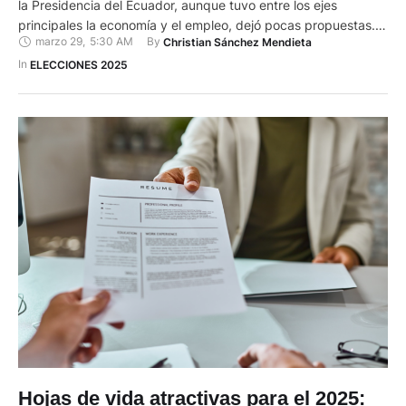
la Presidencia del Ecuador, aunque tuvo entre los ejes
principales la economía y el empleo, dejó pocas propuestas.
marzo 29
,
5:30 AM
By 
Christian Sánchez Mendieta
Noboa aseguró que fortalecerá la dolarización por medio de
una política para promover exportaciones. Ofreció que en
In 
ELECCIONES 2025
2025 el país tendrá un récord de productos vendidos al …
Hojas de vida atractivas para el 2025: