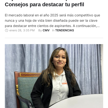
Consejos para destacar tu perfil
El mercado laboral en el año 2025 será más competitivo que
nunca y una hoja de vida bien diseñada puede ser la clave
para destacar entre cientos de aspirantes. A continuación,
enero 28
,
3:35 PM
By 
In 
CMV
TENDENCIAS
SGF Ecuador ha elaborado una serie de consejos prácticos y
estrategias para elaborar un CV atractivo y resaltar tus
fortalezas frente a los reclutadores: …