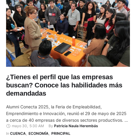
¿Tienes el perfil que las empresas
buscan? Conoce las habilidades más
demandadas
Alumni Conecta 2025, la Feria de Empleabilidad,
Emprendimiento e Innovación, reunió el 29 de mayo de 2025
a cerca de 40 empresas de diversos sectores productivos. El
mayo 30
,
5:30 AM
By 
Patricia Naula Herembás
evento ofreció un espacio de encuentro entre jóvenes
profesionales y el mundo laboral, con el objetivo de impulsar
In 
CUENCA
,
ECONOMÍA
,
PRINCIPAL