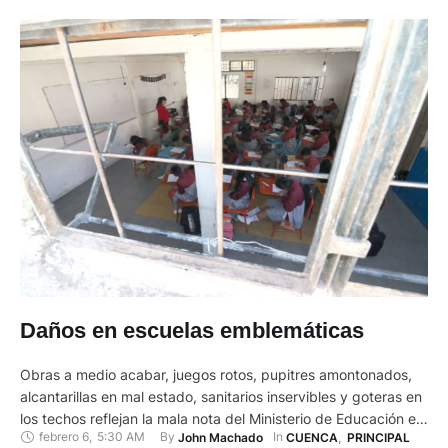
Daños en escuelas emblemáticas
Obras a medio acabar, juegos rotos, pupitres amontonados,
alcantarillas en mal estado, sanitarios inservibles y goteras en
los techos reflejan la mala nota del Ministerio de Educación en
febrero 6
,
5:30 AM
By 
In 
John Machado
CUENCA
,
PRINCIPAL
la escuela Juan Montalvo, que no es la única con estos