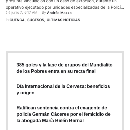
presunta vinculación con un caso de extorsión, durante un
operativo ejecutado por unidades especializadas de la Policía
junio 7
,
6:17 AM
By 
Andrés Mazza
Nacional, informaron las autoridades el 6 de junio. El
procedimiento denominado “Libertad E-675” se desarrolló en
In 
CUENCA
,
SUCESOS
,
ÚLTIMAS NOTICIAS
la ciudadela de los Arquitectos, al sur de la ciudad, tras
labores investigativas realizadas …
385 goles y la fase de grupos del Mundialito
de los Pobres entra en su recta final
Día Internacional de la Cerveza: beneficios
y origen
Ratifican sentencia contra el exagente de
policía Germán Cáceres por el femicidio de
la abogada María Belén Bernal