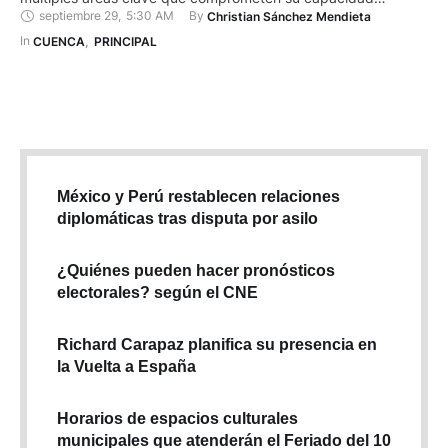
septiembre 29
,
5:30 AM
By 
Christian Sánchez Mendieta
operativa. Según un informe de esta casa de salud, requiere
con urgencia 8,8 millones de dólares para garantizar su
In 
CUENCA
,
PRINCIPAL
funcionamiento. Este monto está compuesto por dos rubros:
fondos nuevos y …
México y Perú restablecen relaciones
diplomáticas tras disputa por asilo
¿Quiénes pueden hacer pronósticos
electorales? según el CNE
Richard Carapaz planifica su presencia en
la Vuelta a España
Horarios de espacios culturales
municipales que atenderán el Feriado del 10