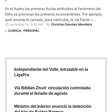
En el Austro las primeras lluvias atribuidas al Fenómeno del
Niño ya provocan los primeros inconvenientes. Por ejemplo,
ayer amaneció cerrada, para vehículos, la vía Paute –
noviembre 14
,
5:30 AM
By 
Christian Sánchez Mendieta
Guarumales – Méndez, en el sector El Carmen, en Copal. Esto
es en Santiago de Méndez, en Morona Santiago, en el límite
In 
CUENCA
,
PRINCIPAL
con Azuay. Allí, producto de la …
Independiente del Valle, intratable en la
LigaPro
Vía Biblián-Zhud: circulación controlada
durante el feriado de agosto
Ministro del Interior anunció la detención
del hijo de Baldor Bermeo