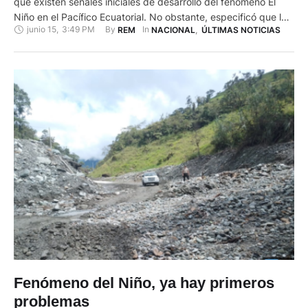
que existen señales iniciales de desarrollo del fenómeno El
Niño en el Pacífico Ecuatorial. No obstante, especificó que los
junio 15
,
3:49 PM
By 
In 
REM
NACIONAL
,
ÚLTIMAS NOTICIAS
modelos internacionales estiman un 63 % de probabilidad de
que alcance una intensidad muy fuerte hacia finales de 2026,
actualmente no se prevén impactos significativos en las …
Fenómeno del Niño, ya hay primeros
problemas