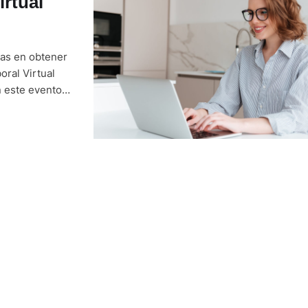
irtual
das en obtener
oral Virtual
 este evento,
ald's y DP
han indicado …