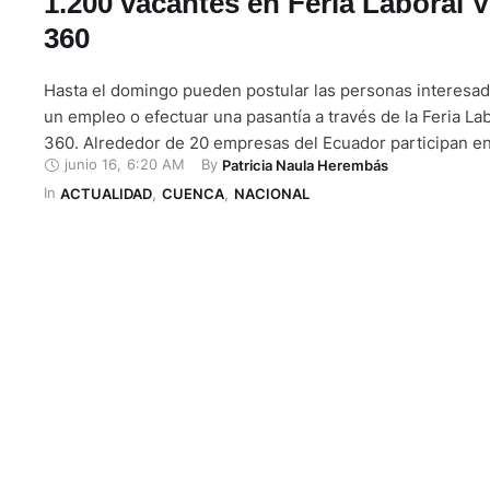
1.200 vacantes en Feria Laboral V
360
Hasta el domingo pueden postular las personas interesa
un empleo o efectuar una pasantía a través de la Feria Lab
360. Alrededor de 20 empresas del Ecuador participan en
junio 16
,
6:20 AM
By 
Patricia Naula Herembás
entre ellas, Nestlé, Fadesa, DHL, Netlife, Omnilife, McDon
In 
World. A través de las redes sociales, los organizadores 
ACTUALIDAD
,
CUENCA
,
NACIONAL