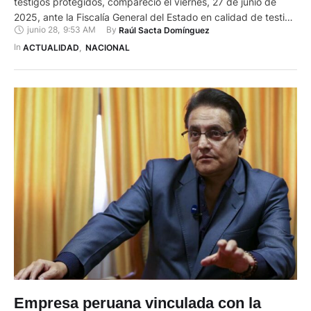
testigos protegidos, compareció el viernes, 27 de junio de
2025, ante la Fiscalía General del Estado en calidad de testigo
junio 28
,
9:53 AM
By 
Raúl Sacta Domínguez
anticipado. Su testimonio forma parte de la investigación por
el asesinato del excandidato presidencial Fernando
In 
ACTUALIDAD
,
NACIONAL
Villavicencio, ocurrido el 9 de agosto de 2023 en Quito.
Salcedo fue …
Empresa peruana vinculada con la