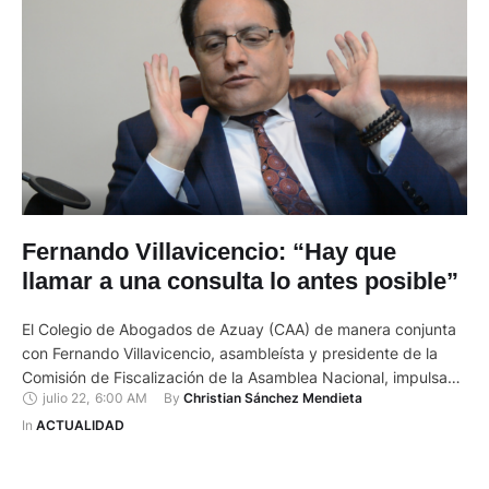
Fernando Villavicencio: “Hay que
llamar a una consulta lo antes posible”
El Colegio de Abogados de Azuay (CAA) de manera conjunta
con Fernando Villavicencio, asambleísta y presidente de la
Comisión de Fiscalización de la Asamblea Nacional, impulsan
julio 22
,
6:00 AM
By 
Christian Sánchez Mendieta
una iniciativa de consulta popular. Villavicencio estuvo ayer en
Cuenca y se reunió con representantes de este gremio de
In 
ACTUALIDAD
juristas, para, entre otros temas, analizar la situación actual de
…