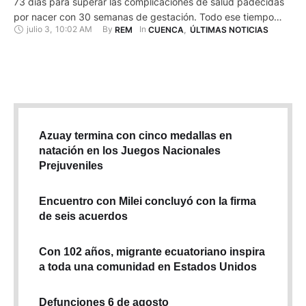
73 días para superar las complicaciones de salud padecidas
por nacer con 30 semanas de gestación. Todo ese tiempo
julio 3
,
10:02 AM
By 
In 
REM
CUENCA
,
ÚLTIMAS NOTICIAS
recibieron atención médica del personal especializado del
área de neonatología del Hospital Vicente Corral Moscoso,
quienes siguieron la evolución de ambos pacientes. La madre
de los …
Azuay termina con cinco medallas en
natación en los Juegos Nacionales
Prejuveniles
Encuentro con Milei concluyó con la firma
de seis acuerdos
Con 102 años, migrante ecuatoriano inspira
a toda una comunidad en Estados Unidos
Defunciones 6 de agosto