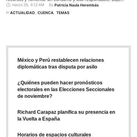
marzo 29
,
4:12 AM
By 
Patricia Naula Herembás
estas premisas, las empresas cuencanas Genplastec y
PGempaques abastecen al mercado local y nacional.
In 
ACTUALIDAD
,
CUENCA
,
TEMAS
Genplastec nació en 2010, de la compañía ‘Laboratorios Gil’
fundada por el Dr. Robert Gil …
México y Perú restablecen relaciones
diplomáticas tras disputa por asilo
¿Quiénes pueden hacer pronósticos
electorales en las Elecciones Seccionales
de noviembre?
Richard Carapaz planifica su presencia en
la Vuelta a España
Horarios de espacios culturales