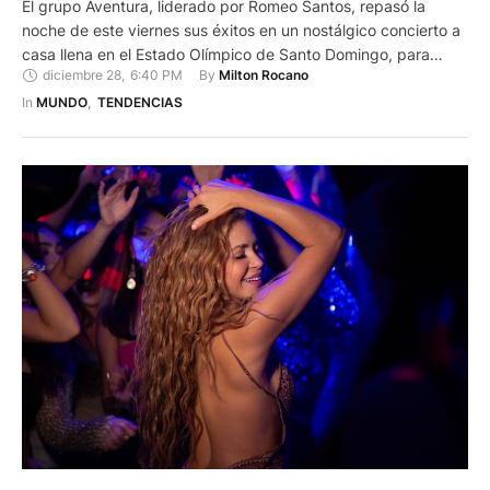
El grupo Aventura, liderado por Romeo Santos, repasó la
noche de este viernes sus éxitos en un nostálgico concierto a
casa llena en el Estado Olímpico de Santo Domingo, para
diciembre 28
,
6:40 PM
By 
Milton Rocano
poner fin a su gira de despedida ‘Cerrando ciclos’. Desde un
impresionante escenario, la banda, formada por los primos
In 
MUNDO
,
TENDENCIAS
Romeo, Lenny, Max y Henry- abrió …