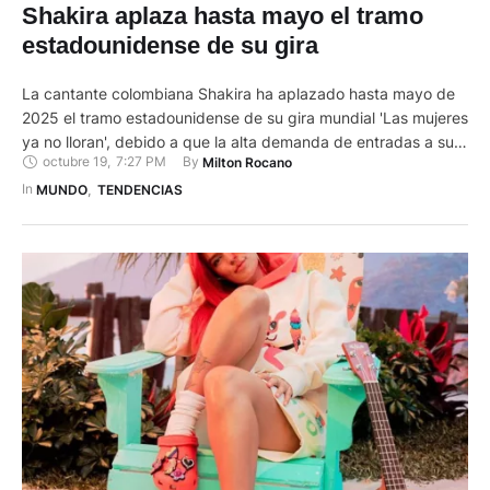
Shakira aplaza hasta mayo el tramo
estadounidense de su gira
La cantante colombiana Shakira ha aplazado hasta mayo de
2025 el tramo estadounidense de su gira mundial 'Las mujeres
ya no lloran', debido a que la alta demanda de entradas a sus
octubre 19
,
7:27 PM
By 
Milton Rocano
recitales requiere ahora estadios en vez de coliseos (arenas).
Según anunció la propia intérprete en su página web y en sus
In 
MUNDO
,
TENDENCIAS
redes sociales, …