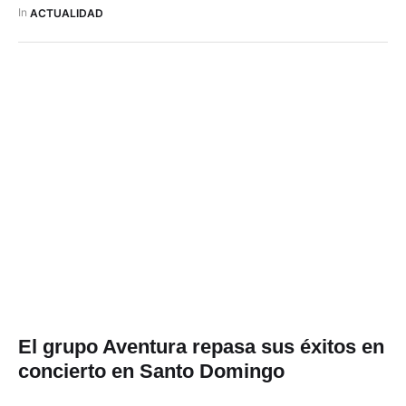
personales, sin que esto implique erogación de recursos
In 
ACTUALIDAD
públicos, aclaró el comunicado oficial. …
El grupo Aventura repasa sus éxitos en
concierto en Santo Domingo