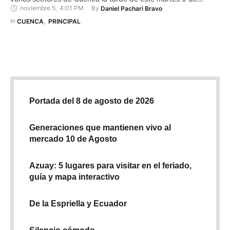
noviembre 5
,
4:01 PM
By 
Daniel Pachari Bravo
noviembre de 2024. En menos de 30 minutos, el paisaje
cambió por completo. Las calles, que estaban calientes y
In 
CUENCA
,
PRINCIPAL
secas debido al clima seco …
Portada del 8 de agosto de 2026
Generaciones que mantienen vivo al
mercado 10 de Agosto
Azuay: 5 lugares para visitar en el feriado,
guía y mapa interactivo
De la Espriella y Ecuador