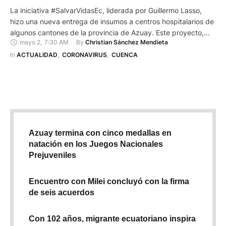
La iniciativa #SalvarVidasEc, liderada por Guillermo Lasso,
hizo una nueva entrega de insumos a centros hospitalarios de
algunos cantones de la provincia de Azuay. Este proyecto,
mayo 2
,
7:30 AM
By 
Christian Sánchez Mendieta
que es sin fines de lucro, busca apoyar a las casas de salud
para atender a pacientes que tengan coronavirus o Covid-19,
In 
ACTUALIDAD
,
CORONAVIRUS
,
CUENCA
en las diferentes ciudades del país. José …
Azuay termina con cinco medallas en
natación en los Juegos Nacionales
Prejuveniles
Encuentro con Milei concluyó con la firma
de seis acuerdos
Con 102 años, migrante ecuatoriano inspira