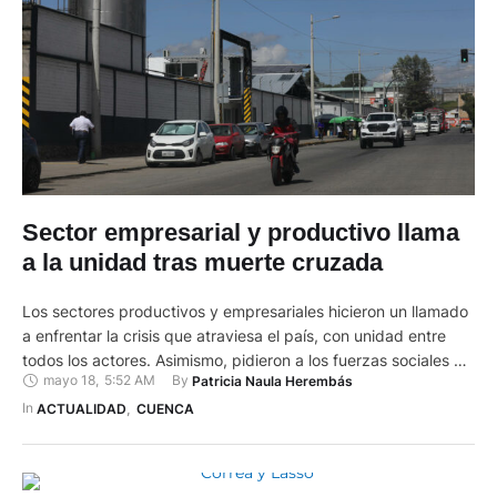
Sector empresarial y productivo llama
a la unidad tras muerte cruzada
Los sectores productivos y empresariales hicieron un llamado
a enfrentar la crisis que atraviesa el país, con unidad entre
todos los actores. Asimismo, pidieron a los fuerzas sociales y
mayo 18
,
5:52 AM
By 
Patricia Naula Herembás
políticas respetar irrestrictamente el orden democrático y la
Constitución. Así se pronunciaron luego de la decisión del
In 
ACTUALIDAD
,
CUENCA
presidente Guillermo Lasso, de aplicar la muerte cruzada para
…