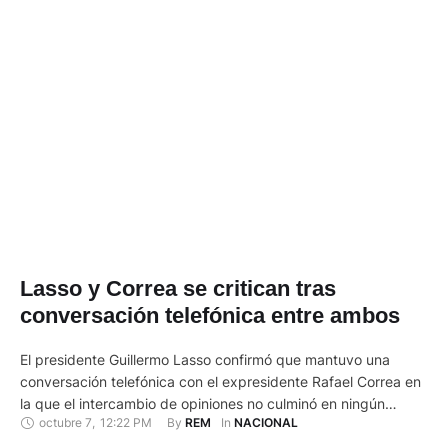
Lasso y Correa se critican tras
conversación telefónica entre ambos
El presidente Guillermo Lasso confirmó que mantuvo una
conversación telefónica con el expresidente Rafael Correa en
la que el intercambio de opiniones no culminó en ningún
octubre 7
,
12:22 PM
By 
In 
REM
NACIONAL
acuerdo entre el mandatario y el líder de la principal fuerza de
oposición. "Me dijeron 'Correa quiere hablar con usted'. ¿Y por