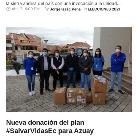
la sierra andina del país con una invocación a la unidad
abril 7
,
9:00 PM
By 
In 
Jorge Isaac Peña
ELECCIONES 2021
popular desde un monumento a la línea equinoccial y un
recorrido urbano en "chiva quiteña", un autobús
acondicionado para fiestas. Lasso tuvo su principal evento de
…
Nueva donación del plan
#SalvarVidasEc para Azuay