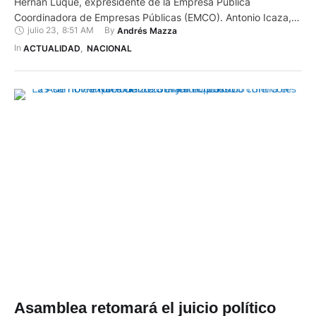
Hernán Luque, expresidente de la Empresa Pública
Coordinadora de Empresas Públicas (EMCO). Antonio Icaza,
julio 23
,
8:51 AM
By 
Andrés Mazza
exgerente de la Corporación Nacional de Electricidad
(CENEL), y otros cuatro procesados como sospechosos en el
In 
ACTUALIDAD
,
NACIONAL
caso ‘Encuentro’ fueron acusados como autores directos del
presunto delito de delincuencia organizada por la fiscal del
caso, …
Asamblea retomará el juicio político