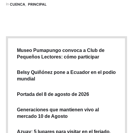
se especializa en integrar la IA para innovar y resolver los
In 
CUENCA
,
PRINCIPAL
desafíos que tiene la incorporación de …
Museo Pumapungo convoca a Club de
Pequeños Lectores: cómo participar
Belsy Quiñónez pone a Ecuador en el podio
mundial
Portada del 8 de agosto de 2026
Generaciones que mantienen vivo al
mercado 10 de Agosto
Azuay: 5 lugares para visitar en el feriado,