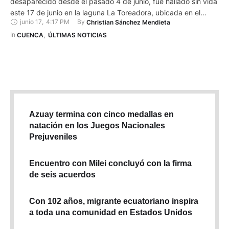
desaparecido desde el pasado 4 de junio, fue hallado sin vida
este 17 de junio en la laguna La Toreadora, ubicada en el
junio 17
,
4:17 PM
By 
Christian Sánchez Mendieta
Parque Nacional Cajas (PNC), en Cuenca. La desaparición del
hombre movilizó durante varios días a familiares y organismos
In 
CUENCA
,
ÚLTIMAS NOTICIAS
de socorro. Su vehículo fue localizado …
Azuay termina con cinco medallas en
natación en los Juegos Nacionales
Prejuveniles
Encuentro con Milei concluyó con la firma
de seis acuerdos
Con 102 años, migrante ecuatoriano inspira
a toda una comunidad en Estados Unidos