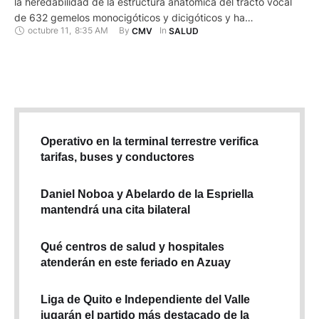
la heredabilidad de la estructura anatómica del tracto vocal
de 632 gemelos monocigóticos y dicigóticos y ha
octubre 11
,
8:35 AM
By 
In 
CMV
SALUD
comprobado la importancia de la genética, pero también
cómo influye el entorno o las costumbres. El estudio, que
publica la revista "Human Genetics"', abre nuevas
perspectivas para …
Operativo en la terminal terrestre verifica
tarifas, buses y conductores
Daniel Noboa y Abelardo de la Espriella
mantendrá una cita bilateral
Qué centros de salud y hospitales
atenderán en este feriado en Azuay
Liga de Quito e Independiente del Valle
jugarán el partido más destacado de la