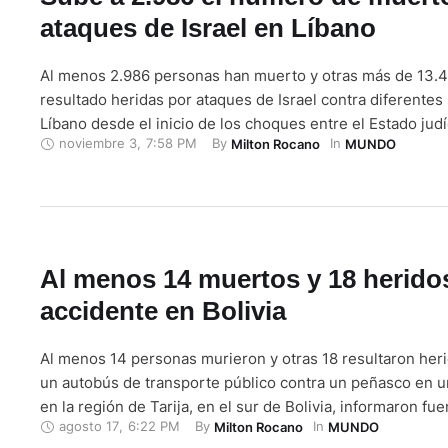
ataques de Israel en Líbano
Al menos 2.986 personas han muerto y otras más de 13.
resultado heridas por ataques de Israel contra diferentes
Líbano desde el inicio de los choques entre el Estado judí
noviembre 3
,
7:58 PM
By 
In 
Milton Rocano
MUNDO
chií Hizbulá el 8 de octubre de 2023, un día después del e
guerra en la Franja …
Al menos 14 muertos y 18 herido
accidente en Bolivia
Al menos 14 personas murieron y otras 18 resultaron heri
un autobús de transporte público contra un peñasco en u
en la región de Tarija, en el sur de Bolivia, informaron fue
agosto 17
,
6:22 PM
By 
In 
Milton Rocano
MUNDO
Policía Boliviana. El accidente ocurrió el viernes en la noc