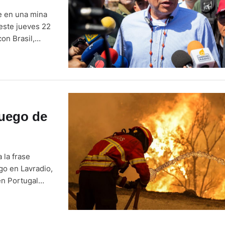
e en una mina
 este jueves 22
on Brasil,
dos, que hasta
fuego de
 la frase
go en Lavradio,
en Portugal
Lavradio y