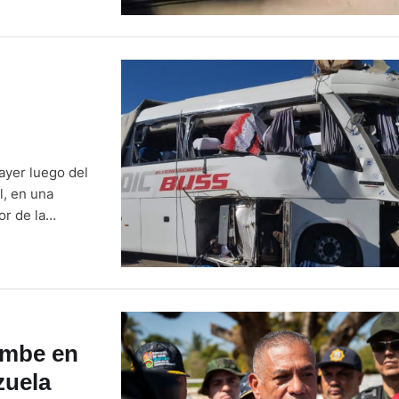
ayer luego del
l, en una
or de la
to de La Paz,
umbe en
zuela