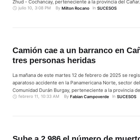
Zhud - Cochancay, perteneciente a la provincia del Cañar
julio 10
,
3:08 PM
By 
In 
Milton Rocano
SUCESOS
reportes en redes sociales, el accidente se dio entre un b
cooperativa Turismo Oriental y un tráiler. …
Camión cae a un barranco en Cañ
tres personas heridas
La mañana de este martes 12 de febrero de 2025 se regis
aparatoso accidente en la Panamericana Norte, sector del
Comunidad Durán Burgay, perteneciente a la provincia de
febrero 11
,
10:33 AM
By 
In 
Fabian Campoverde
SUCESOS
camión que transportaba víveres, por una falla mecánica,
frenos, lo que ocasionó que se impacte con un poste …
Sube a 2.986 el número de muert