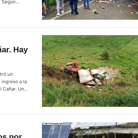
. Según
us de la
ar. Hay
tró un
 ingreso a la
l Cañar. Un
 se quedó sin
os por