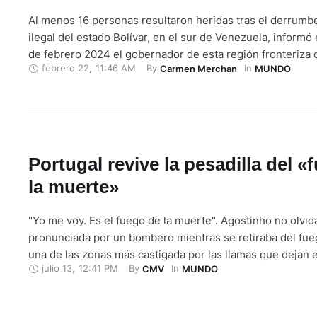
Al menos 16 personas resultaron heridas tras el derrumb
ilegal del estado Bolívar, en el sur de Venezuela, informó
de febrero 2024 el gobernador de esta región fronteriza c
febrero 22
,
11:46 AM
By 
In 
Carmen Merchan
MUNDO
Ángel Marcano, con lo que se eleva el número de lesiona
el miércoles eran 11, mientras que …
Portugal revive la pesadilla del «
la muerte»
"Yo me voy. Es el fuego de la muerte". Agostinho no olvida
pronunciada por un bombero mientras se retiraba del fue
una de las zonas más castigada por las llamas que dejan 
julio 13
,
12:41 PM
By 
In 
CMV
MUNDO
cerca de 700 evacuados y miles de hectáreas quemadas. 
otras comunidades cercanas han sido devastadas …