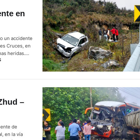
ente en
jo un accidente
res Cruces, en
nas heridas.
S
o Tucson color
a …
 Zhud –
dente de
, en la vía