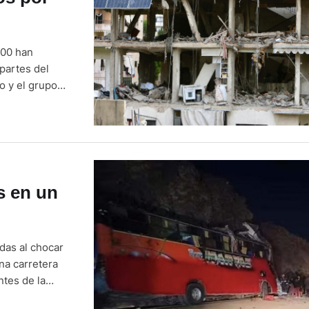
400 han
 partes del
o y el grupo
stallido de la
s en un
das al chocar
na carretera
ntes de la
he, en la