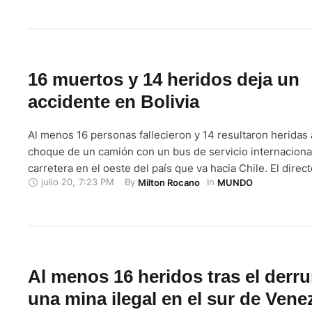
carretera que conecta a Tarija con …
16 muertos y 14 heridos deja un
accidente en Bolivia
Al menos 16 personas fallecieron y 14 resultaron heridas 
choque de un camión con un bus de servicio internaciona
carretera en el oeste del país que va hacia Chile. El direct
julio 20
,
7:23 PM
By 
In 
Milton Rocano
MUNDO
División de Accidentes del Organismo Operativo de Tránsi
Nilo Torrico, informó que el suceso …
Al menos 16 heridos tras el derr
una mina ilegal en el sur de Vene