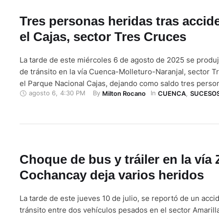
Tres personas heridas tras accid
el Cajas, sector Tres Cruces
La tarde de este miércoles 6 de agosto de 2025 se produ
de tránsito en la vía Cuenca-Molleturo-Naranjal, sector T
el Parque Nacional Cajas, dejando como saldo tres perso
agosto 6
,
4:30 PM
By 
In 
Milton Rocano
CUENCA
,
SUCESO
Según reporte de los organismos de socorro, un vehícul
blanco perdió pista, saliéndose de la vía e impactándose 
Choque de bus y tráiler en la vía
Cochancay deja varios heridos
La tarde de este jueves 10 de julio, se reportó de un acci
tránsito entre dos vehículos pesados en el sector Amarillal