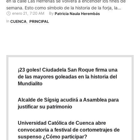
en la calle Las Herrerías se volverá a encender los fines de
semana. Esto como símbolo de la historia de la forja, la
enero 21
,
7:20 AM
By 
Patricia Naula Herembás
memoria y la tradición, lo dio a conocer la Alcaldía. Los viernes
y sábados de 19:00 a 21:00, los cuencanos y …
In 
CUENCA
,
PRINCIPAL
¡23 goles! Ciudadela San Roque firma una
de las mayores goleadas en la historia del
Mundialito
Alcalde de Sígsig acudirá a Asamblea para
justificar su patrimonio
Universidad Católica de Cuenca abre
convocatoria a festival de cortometrajes de
suspenso ¿Cómo participar?