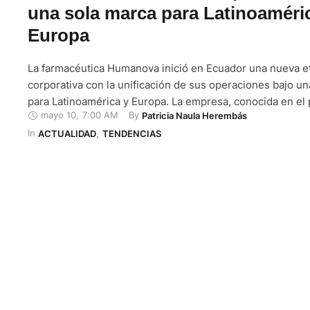
una sola marca para Latinoaméri
Europa
La farmacéutica Humanova inició en Ecuador una nueva e
corporativa con la unificación de sus operaciones bajo u
para Latinoamérica y Europa. La empresa, conocida en el
mayo 10
,
7:00 AM
By 
Patricia Naula Herembás
Medifarma, busca ampliar su portafolio en los segmentos 
In 
retail, además de fortalecer su pipeline, es decir, su cart
ACTUALIDAD
,
TENDENCIAS
medicamentos en desarrollo …