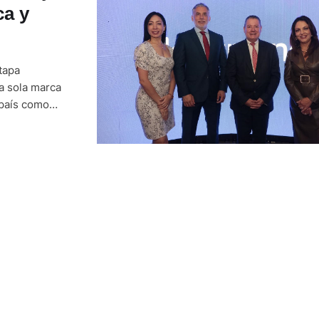
ca y
tapa
na sola marca
 país como
hospitalario y
era de