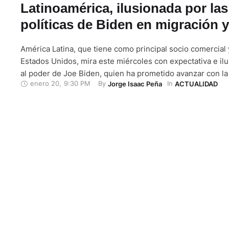
Latinoamérica, ilusionada por las
políticas de Biden en migración 
América Latina, que tiene como principal socio comercial y
Estados Unidos, mira este miércoles con expectativa e ilu
al poder de Joe Biden, quien ha prometido avanzar con la
enero 20
,
9:30 PM
By 
In 
Jorge Isaac Peña
ACTUALIDAD
solución de viejos problemas como son la migración ilegal
narcotráfico. Tan pronto Biden juró al mediodía de …