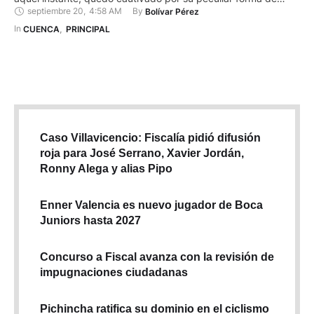
septiembre 20
,
4:58 AM
By 
Bolívar Pérez
hablar, su estilo de bailar y esa vestimenta inconfundible con
buzos y pantalones remendados que daban vida al
In 
CUENCA
,
PRINCIPAL
entrañable personaje. En una vieja televisión que reproducía
…
Caso Villavicencio: Fiscalía pidió difusión
roja para José Serrano, Xavier Jordán,
Ronny Alega y alias Pipo
Enner Valencia es nuevo jugador de Boca
Juniors hasta 2027
Concurso a Fiscal avanza con la revisión de
impugnaciones ciudadanas
Pichincha ratifica su dominio en el ciclismo